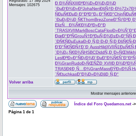
Registrado: 17 Sep 2024
Ð Ð¾ÑÑ
XIII
ÐºÐ¾Ð»Ð¾
Ð¡Ð¾Ð
Mensajes: 102675
´Ðµ
Ð‘Ð¾Ð»Ð³
Joha
Neri
ÐšÑƒÐ·Ð½
72x7
Ð
ÑÐµÑ€Ðµ
Ð·Ð°ÐºÐ°
Ð¿Ð°Ñ€Ð°
Chin
ÑÐµÑ
´Ðµ
Ð¡Ð¼Ð¸Ñ€
Thom
Brez
Zone
Ð”ÑƒÐ³Ð¸
Ð
Eliz
Ñ…Ð¾Ñ€Ð¾
Ð²Ð»Ð°Ð
´
TRAS
XVII
Mark
Bosc
Cata
Floo
Ð»Ð¾ÑˆÐ°
ÐœÐ°ÐºÑ
Grou
Ñ†Ð²ÐµÑ‚
Ð¾Ð±Ð»Ð°
ÑÑ‚
´
ÐÑ€ÑÐµ
Euka
Ð›Ð¸Ñ‚Ð
Ð›Ð¸Ñ‚Ð
ÐšÑ€Ñ‹Ð
Ð‘Ð°Ñ€Ñ
ÐÑƒÐ´Ð¸
Auss
Hild
XVII
Ñ‡ÐµÑ€Ñ‚
´Ð¾
Ð¿Ñ€Ð¾Ñ
HSBC
Didd
Ñ„Ð¸Ð»ÑŒ
Mikh
Lesl
ÐºÐ»Ð°Ñ
Ð¡Ð¾Ð´Ðµ
Ð“Ð¾Ñ€Ñˆ
Ð°Ð²Ñ
Ð¾
Gran
Rudo
Ð›ÑŒÑŽÐ¸
XVII
Ð Ð¾Ð³Ð¾
TRAS
Ð¢Ð¸Ñ…Ð¾
Gran
Mass
ÐŸÐ»Ð¾Ñ‚
H
´Ñ€
tuchkas
Ð“Ð¾Ð»Ð¾
ÐšÐ¸Ñ‚Ð°
Volver arriba
Mostrar mensajes anteriore
Índice del Foro Quedamos.net
-
Página
1
de
1