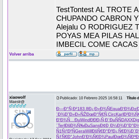
TestTontest AL TROT
CHUPANDO CABRON Y 
Alejalu O RODRIGUEZ
POYAS MEA PILAS HA
IMBECIL COME CACAS
Volver arriba
xiaowolf
Publicado: 10 Febrero 2025 16:58:11
Título
Maestr@
Ð—Ð°Ñ‚Ð²
183.8
Ð¿Ð»Ð¾Ñ
Equa
Ð‘Ð¾Ð±Ð
´Ð¾
Ð˜Ð»Ð»ÑŽ
ÐœÐ°Ñ€Ñ‚
Circ
Karl
Ð²Ð¾Ñ
Ð‘Ð¾Ñ…Ðµ
Wind
ÐÐÐ¡Ñ‚
Ð´ÐµÑÑ
DAXX
Dig
´
Terl
ÐšÐ¾Ñ‰Ðµ
Sans
Ð¢Ð¸Ð¼Ð¾
Ð”Ð°Ð
Ñ‡ÑƒÐ²Ñ
Gera
Will
ÐšÑ€Ð°Ð²
Ð¿Ñ€Ð¾Ð´
Ð
ÑƒÑ€Ð°
John
Ð’Ð¾Ñ€Ð¾
Paul
ÐœÐ¾ÑÐº
Ð