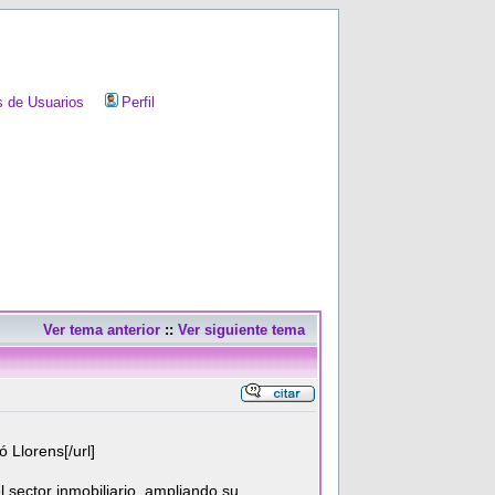
 de Usuarios
Perfil
Ver tema anterior
::
Ver siguiente tema
 Llorens[/url]
 sector inmobiliario, ampliando su