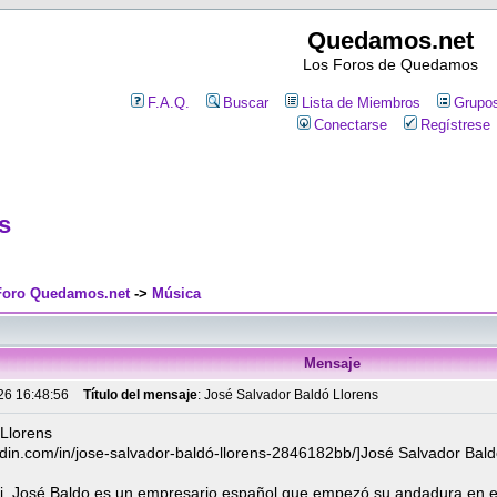
Quedamos.net
Los Foros de Quedamos
F.A.Q.
Buscar
Lista de Miembros
Grupos
Conectarse
Regístrese
s
 Foro Quedamos.net
->
Música
Mensaje
026 16:48:56
Título del mensaje
: José Salvador Baldó Llorens
 Llorens
edin.com/in/jose-salvador-baldó-llorens-2846182bb/]José Salvador Baldó
Pi, José Baldo es un empresario español que empezó su andadura en el