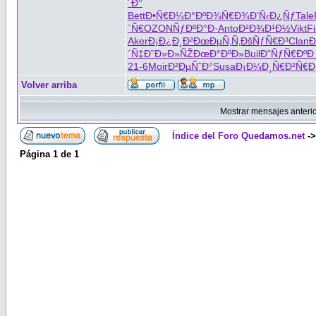
´Ð°
Bett
Ð•Ñ€Ð¼Ð°
ÐºÐ¾Ñ€Ð¾
Ð’Ñ‹Ð¿Ñƒ
Tale
´Ñ€
OZON
ÑƒÐºÐ°Ð·
Anto
Ð²Ð¾Ð¹Ð½
Vikt
F
Aker
Ð¡Ð¿Ð¸Ð²
ÐœÐµÑ‚Ñ‚
ÐšÑƒÑ€Ð³
Clan
Ð
´Ñ‡
Ð˜Ð»Ð»ÑŽ
ÐœÐ°ÐºÐ»
Buil
Ð“ÑƒÑ€Ðº
Ð
21-6
Moir
Ð²ÐµÑˆÐ°
Susa
Ð¡Ð¼Ð¸Ñ€
Ð²Ñ€
Volver arriba
Mostrar mensajes anteri
Índice del Foro Quedamos.net
-
Página
1
de
1