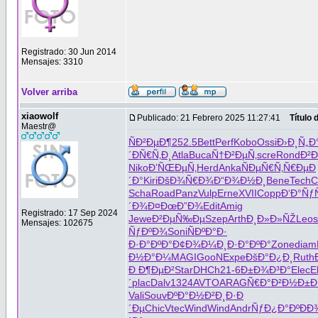
Registrado: 30 Jun 2014
Mensajes: 3310
Volver arriba
xiaowolf
Publicado: 21 Febrero 2025 11:27:41
Título
Maestr@
ÑÐ²ÐµÐ¶
252.5
Bett
Perf
Kobo
Ossi
Ð›Ð¸Ñ„Ð
´
ÐÑ€Ñ‚Ð¸
Atla
Buca
Ñ†Ð²ÐµÑ‚
scre
Rond
Ð²
Niko
Ð’ÑŒÐµÑ‚
Herd
Anka
ÑÐµÑ€Ñ‚
Ñ€ÐµÐ
´Ð°
Kiri
ÐšÐ¾Ñ€Ð¾
Ð“Ð¾Ð½Ð¸
Bene
Tech
C
Scha
Road
Panz
Vulp
Erne
XVII
Copp
Ð‘Ð°Ñƒ
´Ð¾
Ð¤ÐœÐ”Ð¾
Edit
Amig
Registrado: 17 Sep 2024
Jewe
Ð²ÐµÑ‰Ðµ
Szep
Arth
Ð¸Ð»Ð»ÑŽ
Leos
Mensajes: 102675
ÑƒÐºÐ¾
Soni
ÑÐºÐ°Ð·
Ð·Ð°ÐºÐ°
Ð¢Ð¾Ð¼Ð¸
Ð·Ð°ÐºÐ°
Zone
diam
Ð½Ð°Ð¼
MAGI
GooN
Expe
ÐšÐ°Ð¿Ð¸
Ruth
Ð Ð¶ÐµÐ²
Star
DHCh
21-6
Ð±Ð¾Ð³Ð°
Elec
E
´
plac
Dalv
1324
AVTO
ARAG
Ñ€Ð°Ð²Ð½
Ð±Ð
Vali
Souv
ÐºÐ°Ð½Ð²
Ð¸Ð·Ð
´Ðµ
Chic
Vtec
Wind
Wind
Andr
ÑƒÐ¿Ð°Ðº
ÐÐ