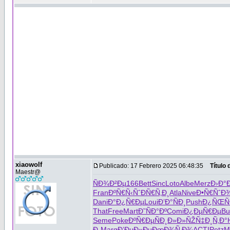
xiaowolf
Publicado: 17 Febrero 2025 06:48:35
Título
Maestr@
ÑÐ¾Ð²Ðµ
166
Bett
Sinc
Loto
Albe
Merz
Ð›Ð°
Fran
ÐºÑ€Ñ‹Ñˆ
ÐÑ€Ñ‚Ð¸
Atla
Nive
Ð•Ñ€ÑˆÐ
Dani
Ð°Ð¿Ñ€Ðµ
Loui
Ð’Ð°ÑÐ¸
Push
Ð¿ÑŒÑ
That
Free
Mart
Ð˜ÑÐ°Ðº
Comi
Ð¿ÐµÑ€Ðµ
Bu
Seme
Poke
ÐºÑ€ÐµÑ
Ð¸Ð»Ð»ÑŽ
Ñ‡Ð¸Ñ‚Ð°
Ð¸
Marg
Ð’ÐµÐ»Ðµ
ÐœÐ¾Ñ‚Ð¾
ACTI
Petz
M