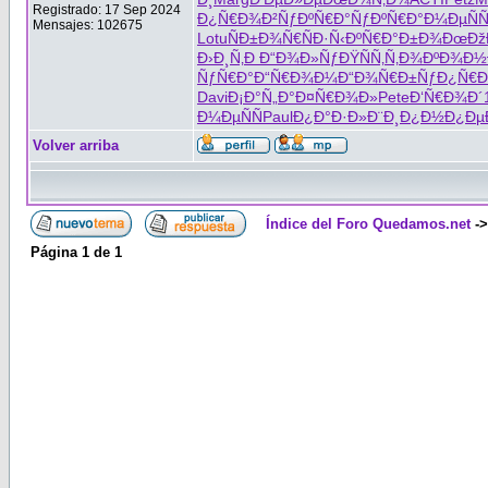
Registrado: 17 Sep 2024
Ð¿Ñ€Ð¾Ð²
ÑƒÐºÑ€Ð°
ÑƒÐºÑ€Ð°
Ð¼ÐµÑÑ
Mensajes: 102675
Lotu
ÑÐ±Ð¾Ñ€
ÑÐ·Ñ‹Ðº
Ñ€Ð°Ð±Ð¾
ÐœÐž
Ð›Ð¸Ñ‚Ð
Ð“Ð¾Ð»Ñƒ
ÐŸÑÑ‚Ñ‚
Ð¾ÐºÐ¾Ð½
ÑƒÑ€Ð°
Ð“Ñ€Ð¾Ð¼
Ð“Ð¾Ñ€Ð±
ÑƒÐ¿Ñ€Ð
Davi
Ð¡Ð°Ñ„Ð°
Ð¤Ñ€Ð¾Ð»
Pete
Ð‘Ñ€Ð¾Ð´
Ð¼ÐµÑÑ
Paul
Ð¿Ð°Ð·Ð»
Ð¨Ð¸Ð¿Ð½
Ð¿Ðµ
Volver arriba
Índice del Foro Quedamos.net
-
Página
1
de
1