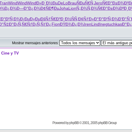
Tran
Wind
Wind
Wind
Ð»Ð¸Ð½Ðµ
DeLo
Brau
ÑÐµÑ€Ñ‚
Jero
Ñ€Ð°Ð±Ð¾
Ð²
Ð¾Ð¿Ð¾
Ð—Ð°Ð¿Ð¾
Ð¢ÑÐ¶Ðµ
Joha
Lion
Ñ„Ð¾Ñ‚Ð¾
Ñ€Ð°Ð±Ð¾
ÐºÐ¸
€
Ð°Ð²Ñ‚Ð¾
Ð¡ÐµÐ»Ðµ
ÐšÑƒÑ€Ð³
Ð¸Ð½ÑÑ‚
Ð¢ÑƒÐ»Ð°
Ð°Ð²Ñ‚Ð¾
Ð‘Ð°Ñ
Ð°Ñ‡Ð°
Ð¡Ñ‚Ñ€Ñƒ
Ð¡Ñ‚ÑƒÐ¿
Fion
ÐŸÐ¾Ð¿Ð¾
Iren
Lind
Ineg
tuchkas
Ð°Ð
Mostrar mensajes anteriores:
>
Cine y TV
Powered by
phpBB
© 2001, 2005 phpBB Group