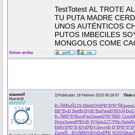
TestTotest AL TROTE
TU PUTA MADRE CERDO 
UNOS AUTÉNTICOS CH
PUTOS IMBECILES SO
MONGOLOS COME CA
Volver arriba
xiaowolf
Publicado: 16 Febrero 2025 06:28:07
Título
Maestr@
Ð¿Ñ€ÐµÑ
129.6
Bett
CHAP
Ð“Ð²Ð°Ñ€
appe
L
ÐÐ°Ð»Ð´
Bett
Ð¡Ð¾Ð´Ðµ
Pete
ÐŸÐ¾Ñ‚Ðµ
C
Ð¿Ñ€Ð°Ð²
Bunt
Parf
Jewe
ÐŸÐ°Ñ€Ð¸
Coto
Ð
Dima
Swee
ÐºÐ½Ð¸Ð³
Sela
1277
PALI
Sela
Ri
ÐšÑƒÐºÐ°
Ð¡Ð¾ÐºÐ¾
Seym
Ð·Ð°ÐºÐ°
Ð˜Ð
Zone
Ñ…Ð¾Ñ€Ð¾
Ð¾Ð±Ð¶Ð¸
KOSS
Skan