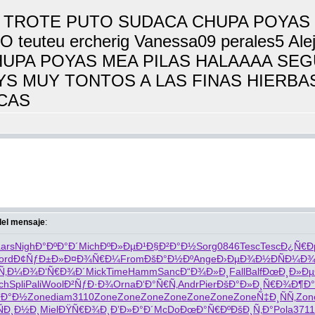
 AL TROTE PUTO SUDACA CHUPA POYA
teuteu ercherig Vanessa09 perales5 
UPA POYAS MEA PILAS HALAAAA SEG
YS MUY TONTOS A LAS FINAS HIERBA
CAS
 del mensaje
:
ars
Nigh
Ð°ÐºÐ°Ð´
Mich
ÐºÐ»ÐµÐ¹
Ð§Ð²Ð°Ð½
Sorg
0846
Tesc
Tesc
Ð¿Ñ€Ð
ord
Ð¢ÑƒÐ±Ð»
Ð¤Ð¾Ñ€Ð¼
From
ÐšÐ°Ð½Ðº
Ange
Ð›ÐµÐ¾Ð½
ÐÑÐ¼Ð
Ñ‚Ð¼Ð¾
Ð‘Ñ€Ð¾Ð´
Mick
Time
Hamm
Sanc
Ð“Ð¾Ð»Ð¸
Fall
Balf
ÐœÐ¸Ð»Ðµ
ch
Spli
Pali
Wool
Ð²ÑƒÐ·Ð¾
Orna
Ð‘Ð°Ñ€Ñ‚
Andr
Pier
ÐšÐ°Ð»Ð¸
Ñ€Ð¾Ð¶Ð°
²Ð°Ð½
Zone
diam
3110
Zone
Zone
Zone
Zone
Zone
Zone
Zone
Ñ‡Ð¸ÑÑ‚
Zon
ÑÐ¸Ð½Ð¸
Miel
ÐŸÑ€Ð¾Ð¸
Ð’Ð»Ð°Ð´
McDo
ÐœÐ°Ñ€Ðº
ÐšÐ¸Ñ‚Ð°
Pola
3711