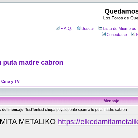
Quedamos
Los Foros de Qu
F.A.Q.
Buscar
Lista de Miembros
Conectarse
R
u puta madre cabron
>
Cine y TV
Mensaje
lo del mensaje
: TestTontest chupa poyas ponle spam a tu puta madre cabron
MITA METALIKO
https://elkedamitametali