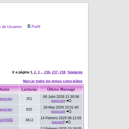
 de Usuarios
Perfil
Ir a página
1
,
2
,
3
...
236
,
237
,
238
Siguiente
Marcar todos los temas como leídos
Autor
Lecturas
Último Mensaje
06 Julio 2026 21:30:06
axocam
351
gaxocam
28 May 2026 15:01:40
axocam
820
gaxocam
14 Febrero 2025 06:12:05
aUrA666
3812
xiaowolf
12 Febrero 2025 15:19:05