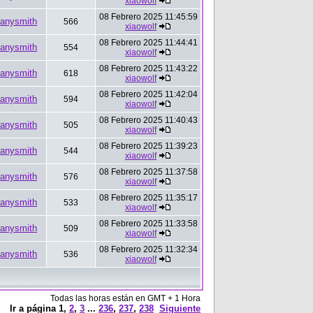
xiaowolf
08 Febrero 2025 11:45:59
anysmith
566
xiaowolf
08 Febrero 2025 11:44:41
anysmith
554
xiaowolf
08 Febrero 2025 11:43:22
anysmith
618
xiaowolf
08 Febrero 2025 11:42:04
anysmith
594
xiaowolf
08 Febrero 2025 11:40:43
anysmith
505
xiaowolf
08 Febrero 2025 11:39:23
anysmith
544
xiaowolf
08 Febrero 2025 11:37:58
anysmith
576
xiaowolf
08 Febrero 2025 11:35:17
anysmith
533
xiaowolf
08 Febrero 2025 11:33:58
anysmith
509
xiaowolf
08 Febrero 2025 11:32:34
anysmith
536
xiaowolf
Todas las horas están en GMT + 1 Hora
Ir a página
1
,
2
,
3
...
236
,
237
,
238
Siguiente