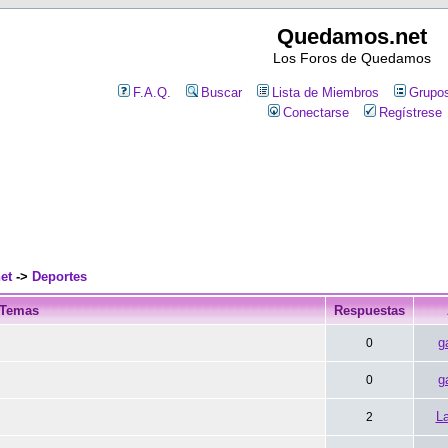
Quedamos.net
Los Foros de Quedamos
F.A.Q.
Buscar
Lista de Miembros
Grupos
Conectarse
Regístrese
et
->
Deportes
Temas
Respuestas
g
0
g
0
L
2