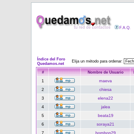
F.A.Q.
Índice del Foro
Elija un método para ordenar:
Quedamos.net
#
Nombre de Usuario
1
maeva
2
chiesa
3
elena22
4
jalea
5
beata19
6
soraya21
7
bombon29