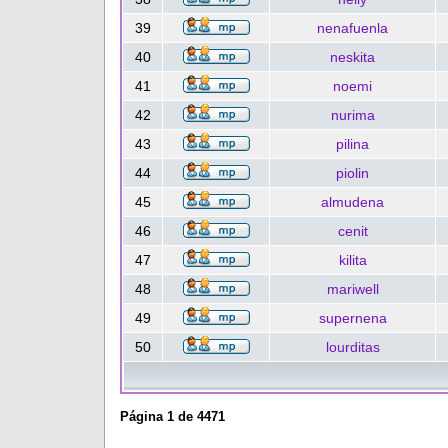
39
nenafuenla
40
neskita
41
noemi
42
nurima
43
pilina
44
piolin
45
almudena
46
cenit
47
kilita
48
mariwell
49
supernena
50
lourditas
Página
1
de
4471