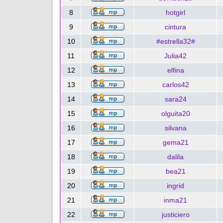
8
hotgirl
9
cintura
10
#estrella32#
11
Julia42
12
elfina
13
carlos42
14
sara24
15
olguita20
16
silvana
17
gema21
18
dalila
19
bea21
20
ingrid
21
inma21
22
justiciero