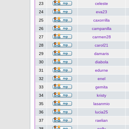
23
celeste
24
eva23
25
caxorrilla
26
campanilla
27
carmen28
28
carol21
29
damaris
30
diabola
31
edurne
32
enel
33
gemita
34
kristy
35
lasanmio
36
lucia25
37
raelian
38
nelly