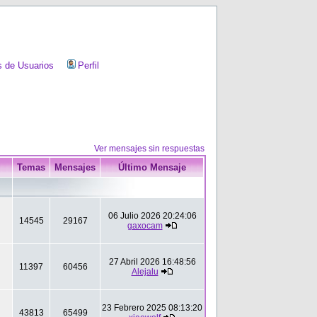
 de Usuarios
Perfil
Ver mensajes sin respuestas
Temas
Mensajes
Último Mensaje
06 Julio 2026 20:24:06
14545
29167
gaxocam
27 Abril 2026 16:48:56
11397
60456
Alejalu
23 Febrero 2025 08:13:20
43813
65499