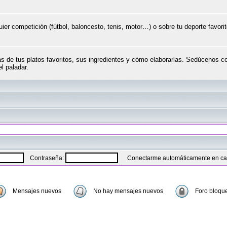
ier competición (fútbol, baloncesto, tenis, motor…) o sobre tu deporte favori
as de tus platos favoritos, sus ingredientes y cómo elaborarlas. Sedúcenos c
el paladar.
Contraseña:
Conectarme automáticamente en cad
Mensajes nuevos
No hay mensajes nuevos
Foro bloqu