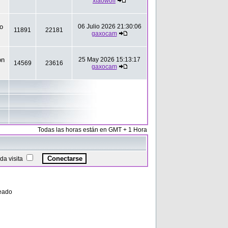
xiaowolf
to
06 Julio 2026 21:30:06
11891
22181
gaxocam
on
25 May 2026 15:13:17
14569
23616
gaxocam
Todas las horas están en GMT + 1 Hora
a visita
eado