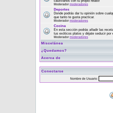
cautívanos con tu propio relato!
Moderador
moderadores
Deportes
Donde podrás dar tu opinión sobre cualqu
que tanto te gusta practicar.
Moderador
moderadores
Cocina
En esta sección podrás añadir las recet
tus exóticos platos y déjate seducir por 
Moderador
moderadores
Miscelánea
¿Quedamos?
Acerca de
Conectarse
Nombre de Usuario: