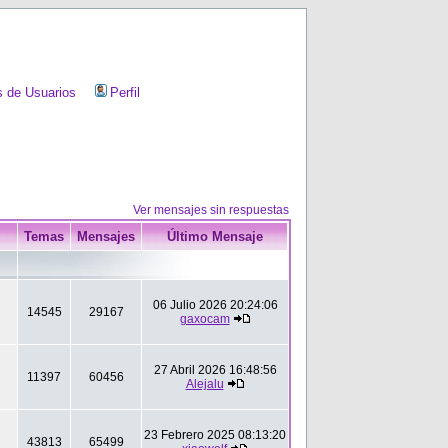
 de Usuarios
Perfil
Ver mensajes sin respuestas
Temas
Mensajes
Último Mensaje
06 Julio 2026 20:24:06
14545
29167
gaxocam
27 Abril 2026 16:48:56
11397
60456
Alejalu
23 Febrero 2025 08:13:20
43813
65499