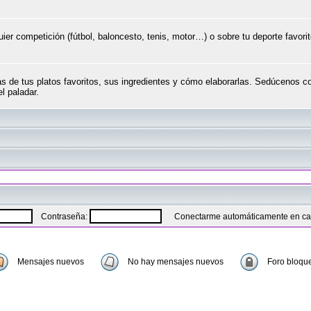
ier competición (fútbol, baloncesto, tenis, motor…) o sobre tu deporte favori
as de tus platos favoritos, sus ingredientes y cómo elaborarlas. Sedúcenos c
el paladar.
Contraseña:
Conectarme automáticamente en cad
Mensajes nuevos
No hay mensajes nuevos
Foro bloqu