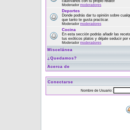
cautívanos con tu propio relato!
Moderador
moderadores
Deportes
Donde podrás dar tu opinión sobre cualqu
que tanto te gusta practicar.
Moderador
moderadores
Cocina
En esta sección podrás añadir las recet
tus exóticos platos y déjate seducir por 
Moderador
moderadores
Miscelánea
¿Quedamos?
Acerca de
Conectarse
Nombre de Usuario: