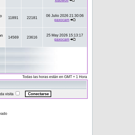
xiaowolf
to
06 Julio 2026 21:30:06
11891
22181
gaxocam
on
25 May 2026 15:13:17
14569
23616
gaxocam
Todas las horas están en GMT + 1 Hora
a visita
eado