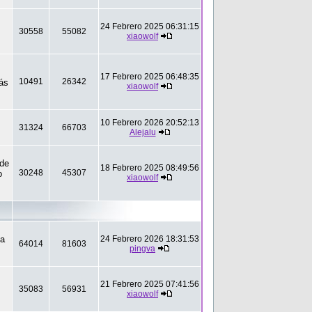
24 Febrero 2025 06:31:15
30558
55082
xiaowolf
17 Febrero 2025 06:48:35
10491
26342
rás
xiaowolf
10 Febrero 2026 20:52:13
31324
66703
Alejalu
ede
18 Febrero 2025 08:49:56
30248
45307
o
xiaowolf
ta
24 Febrero 2026 18:31:53
64014
81603
pingva
21 Febrero 2025 07:41:56
35083
56931
xiaowolf