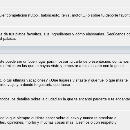
ier competición (fútbol, baloncesto, tenis, motor…) o sobre tu deporte favori
as de tus platos favoritos, sus ingredientes y cómo elaborarlas. Sedúcenos c
el paladar.
e puede ser un buen lugar para mostrar tu carta de presentación, contarnos
rosímiles en las que te hayas visto y empezar a relacionarte con la gente.
ó, o tus últimas vacaciones? ¿Qué lugares visitaste y qué fue lo que más te
imo viaje y a dónde te gustaría que fuese.
r todos los detalles sobre la ciudad en la que te encantó perderte o te encantar
do lo que siempre quisiste saber sobre el sexo y nunca te atreviste a
dades, opiniones, morbo y muchas cosas más! Usémoslo con respeto y