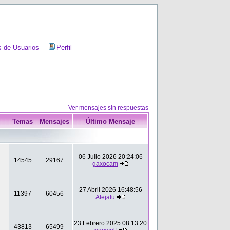
 de Usuarios
Perfil
Ver mensajes sin respuestas
Temas
Mensajes
Último Mensaje
06 Julio 2026 20:24:06
14545
29167
gaxocam
27 Abril 2026 16:48:56
11397
60456
Alejalu
23 Febrero 2025 08:13:20
43813
65499