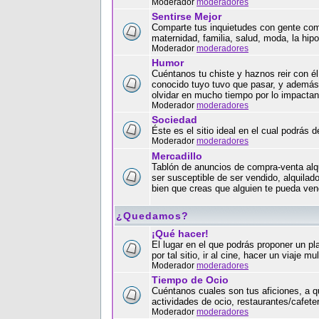
Moderador
moderadores
Sentirse Mejor
Comparte tus inquietudes con gente como 
maternidad, familia, salud, moda, la hipo
Moderador
moderadores
Humor
Cuéntanos tu chiste y haznos reir con é
conocido tuyo tuvo que pasar, y además,
olvidar en mucho tiempo por lo impactant
Moderador
moderadores
Sociedad
Éste es el sitio ideal en el cual podrás 
Moderador
moderadores
Mercadillo
Tablón de anuncios de compra-venta alqui
ser susceptible de ser vendido, alquilado
bien que creas que alguien te pueda ven
¿Quedamos?
¡Qué hacer!
El lugar en el que podrás proponer un pl
por tal sitio, ir al cine, hacer un viaje 
Moderador
moderadores
Tiempo de Ocio
Cuéntanos cuales son tus aficiones, a q
actividades de ocio, restaurantes/cafet
Moderador
moderadores