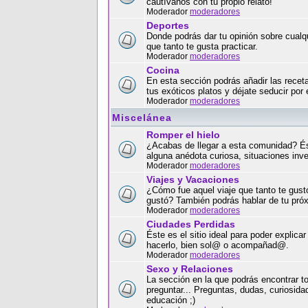
cautívanos con tu propio relato!
Moderador
moderadores
Deportes
Donde podrás dar tu opinión sobre cualqu
que tanto te gusta practicar.
Moderador
moderadores
Cocina
En esta sección podrás añadir las recet
tus exóticos platos y déjate seducir por 
Moderador
moderadores
Miscelánea
Romper el hielo
¿Acabas de llegar a esta comunidad? Ést
alguna anédota curiosa, situaciones inve
Moderador
moderadores
Viajes y Vacaciones
¿Cómo fue aquel viaje que tanto te gust
gustó? También podrás hablar de tu próx
Moderador
moderadores
Ciudades Perdidas
Éste es el sitio ideal para poder explica
hacerlo, bien sol@ o acompañad@.
Moderador
moderadores
Sexo y Relaciones
La sección en la que podrás encontrar to
preguntar... Preguntas, dudas, curiosi
educación ;)