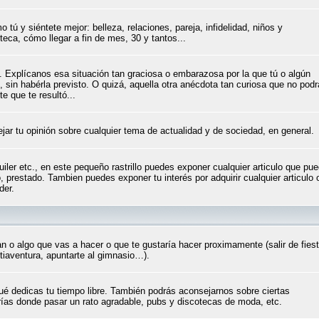
tú y siéntete mejor: belleza, relaciones, pareja, infidelidad, niños y
teca, cómo llegar a fin de mes, 30 y tantos...
l. Explícanos esa situación tan graciosa o embarazosa por la que tú o algún
 sin habérla previsto. O quizá, aquella otra anécdota tan curiosa que no pod
e que te resultó...
dejar tu opinión sobre cualquier tema de actualidad y de sociedad, en general.
ler etc., en este pequeño rastrillo puedes exponer cualquier articulo que pu
, prestado. Tambien puedes exponer tu interés por adquirir cualquier articulo 
der.
an o algo que vas a hacer o que te gustaría hacer proximamente (salir de fies
multiaventura, apuntarte al gimnasio…).
ué dedicas tu tiempo libre. También podrás aconsejarnos sobre ciertas
erías donde pasar un rato agradable, pubs y discotecas de moda, etc.